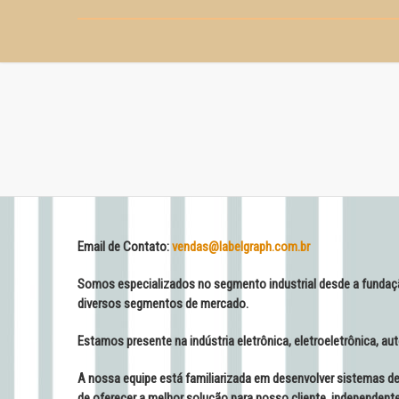
Email de Contato:
dnev
al@sa
rgleb
c.hpa
rb.mo
Somos especializados no segmento industrial desde a funda
diversos segmentos de mercado.
Estamos presente na indústria eletrônica, eletroeletrônica, aut
A nossa equipe está familiarizada em desenvolver sistemas de
de oferecer a melhor solução para nosso cliente, independent