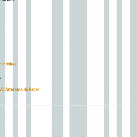
m e outras
,
VC Artefatos de Papel